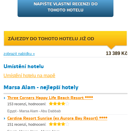
NAPIŠTE VLASTNÍ RECENZI DO
TOHOTO HOTELU
ZÁJEZDY DO TOHOTO HOTELU JIŽ OD
13 389 Kč
zobrazit nabídku »
Umístění hotelu
Umístění hotelu na mapě
Marsa Alam - nejlepší hotely
Three Corners Happy Life Beach Resort ****
,
153 recenzí
hodnocení:
Egypt
-
Marsa Alam
-
Abu Dabbab
Cardina Resort Sunrise (ex Aurora Bay Resort) ****
,
151 recenzí
hodnocení: