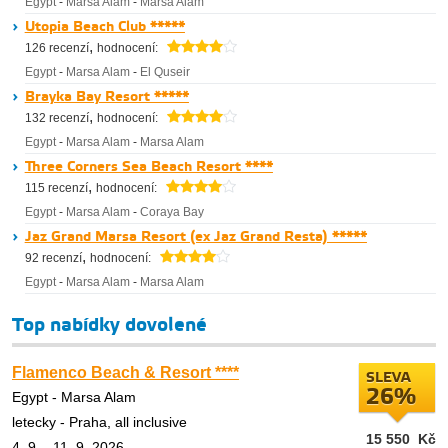
Egypt
-
Marsa Alam
-
Marsa Alam
Utopia Beach Club *****
,
126 recenzí
hodnocení:
Egypt
-
Marsa Alam
-
El Quseir
Brayka Bay Resort *****
,
132 recenzí
hodnocení:
Egypt
-
Marsa Alam
-
Marsa Alam
Three Corners Sea Beach Resort ****
,
115 recenzí
hodnocení:
Egypt
-
Marsa Alam
-
Coraya Bay
Jaz Grand Marsa Resort (ex Jaz Grand Resta) *****
,
92 recenzí
hodnocení:
Egypt
-
Marsa Alam
-
Marsa Alam
Top nabídky dovolené
Flamenco Beach & Resort ****
SLEVA
26%
Egypt - Marsa Alam
letecky - Praha, all inclusive
15 550
Kč
4. 9. - 11. 9. 2026