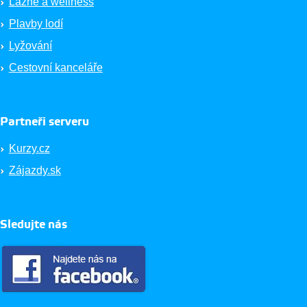
Lázně a wellness
Plavby lodí
Lyžování
Cestovní kanceláře
Partneři serveru
Kurzy.cz
Zájazdy.sk
Sledujte nás