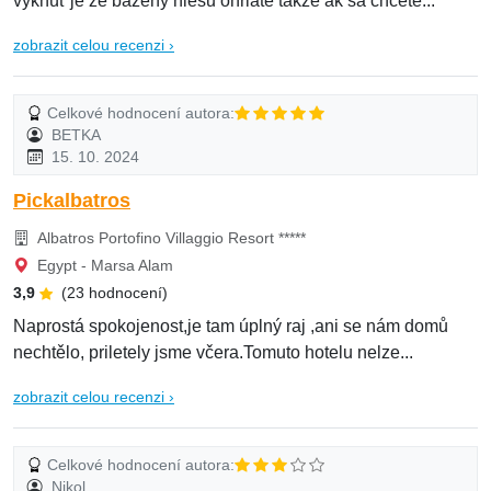
vyknúť je že bazény niesu ohriaté takže ak sa chcete...
zobrazit celou recenzi ›
Celkové hodnocení autora:
BETKA
15. 10. 2024
Pickalbatros
Albatros Portofino Villaggio Resort *****
Egypt - Marsa Alam
3,9
(23 hodnocení)
Naprostá spokojenost,je tam úplný raj ,ani se nám domů
nechtělo, priletely jsme včera.Tomuto hotelu nelze...
zobrazit celou recenzi ›
Celkové hodnocení autora:
Nikol