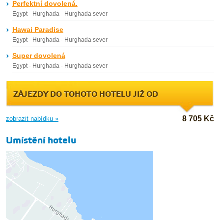
Perfektní dovolená.
Egypt
-
Hurghada
-
Hurghada sever
Hawai Paradise
Egypt
-
Hurghada
-
Hurghada sever
Super dovolená
Egypt
-
Hurghada
-
Hurghada sever
ZÁJEZDY DO TOHOTO HOTELU JIŽ OD
8 705 Kč
zobrazit nabídku »
Umístění hotelu