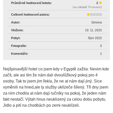
Průměrné hodnocení hotelu:
2
(na základě
74
recenzí)
Celkové hodnocení autora:
Autor:
Simona
Vloženo:
19. 11. 2025
Pobyt:
říjen 2025
Fotografie:
0
Komentáře:
2
Nejšpinavější hotel co jsem kdy v Egyptě zažila. Nevim kde
začít, ale asi tím že nám dali dvoulůžkový pokoj pro 4
osoby. Tak to jsem jim řekla, že ne at nám dají jiný. Sice
vyměnili na hned,ale ty služby uklízeče šílený. Tři dny jsem
za nim chodila at nám dají ručníky na pokoj, že jeden nám
fakt nestačí. Výtah hnus neuklizený za celou dobu pobytu.
Jidlo a pití na chodbách po zemi neuklízeli.