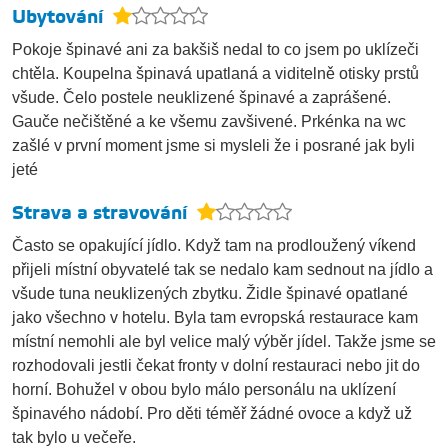
Ubytování
Pokoje špinavé ani za bakšiš nedal to co jsem po uklízeči
chtěla. Koupelna špinavá upatlaná a viditelně otisky prstů
všude. Čelo postele neuklizené špinavé a zaprášené.
Gauče nečištěné a ke všemu zavšivené. Prkénka na wc
zašlé v první moment jsme si mysleli že i posrané jak byli
jeté
Strava a stravování
Často se opakující jídlo. Když tam na prodloužený víkend
přijeli místní obyvatelé tak se nedalo kam sednout na jídlo a
všude tuna neuklizených zbytku. Židle špinavé opatlané
jako všechno v hotelu. Byla tam evropská restaurace kam
místní nemohli ale byl velice malý výběr jídel. Takže jsme se
rozhodovali jestli čekat fronty v dolní restauraci nebo jit do
horní. Bohužel v obou bylo málo personálu na uklízení
špinavého nádobí. Pro děti téměř žádné ovoce a když už
tak bylo u večeře.