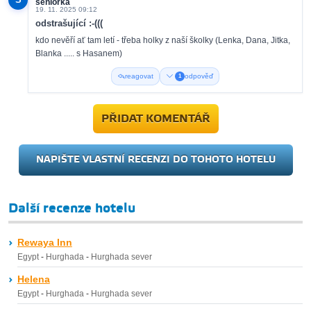
seniorka
19. 11. 2025 09:12
odstrašující :-(((
kdo nevěří ať tam letí - třeba holky z naší školky (Lenka, Dana, Jitka,
Blanka ..... s Hasanem)
reagovat
odpověď
1
P
P.
22. 11. 2025 16:10
PŘIDAT KOMENTÁŘ
Re: odstrašující :-(((
Zažil som to tam necelé dva dni. "Hotelová sieť" Hawaii, to je
fakt hnus. Okrem toho, Simona zabudla povedať, že Rusov a
NAPIŠTE VLASTNÍ RECENZI DO TOHOTO HOTELU
rusky hovoriacich hostí je tam veľa. A tak to tam aj vyzerá. Grc.
reagovat
Další recenze hotelu
Rewaya Inn
Egypt
-
Hurghada
-
Hurghada sever
Helena
Egypt
-
Hurghada
-
Hurghada sever