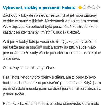
Vybavení, služby a personál hotelu
Záchody v loby děs a nedají se zamykat jak jsou zástěny
rozbité to samé v jídelně. Nedostatek wc po celém resortu.
Wc v aquaparku bohužel bylo posrané až ke stropu skoro
každý den kdy tam byli místní. Chudák uklízeč.
Wifi jen v lobby kde je večer otevřený jako jediný večerní
bar takže tam je strašný hluk a fronty na pití. Všude málo
personálu takže stoly všude po celém resortu neustále plné
a špinavé.
O bazény se starali ty byli čisté.
Psali hotel vhodný pro rodiny s dětmi, ale z lobby to bylo
buď po schodech nebo po strašně prudké lávce. Když jsem
po ní šla dolů musela jsem se držet jednou rukou zábradlí a
jednou kočár.
Ručníky k bazénu měli pouze jedno stanoviště, které mělo