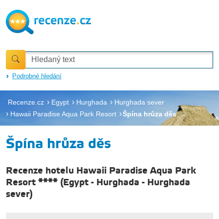
Podrobné hledání
Recenze.cz
Egypt
Hurghada
Hurghada sever
Hawaii Paradise Aqua Park Resort
Špína hrůza děs
Špína hrůza děs
Recenze hotelu Hawaii Paradise Aqua Park
Resort ****
(
Egypt
-
Hurghada
-
Hurghada
sever
)