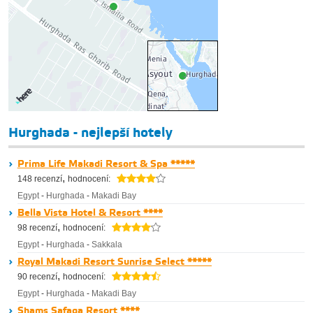
Hurghada - nejlepší hotely
Prima Life Makadi Resort & Spa *****
,
148 recenzí
hodnocení:
Egypt
-
Hurghada
-
Makadi Bay
Bella Vista Hotel & Resort ****
,
98 recenzí
hodnocení:
Egypt
-
Hurghada
-
Sakkala
Royal Makadi Resort Sunrise Select *****
,
90 recenzí
hodnocení:
Egypt
-
Hurghada
-
Makadi Bay
Shams Safaga Resort ****