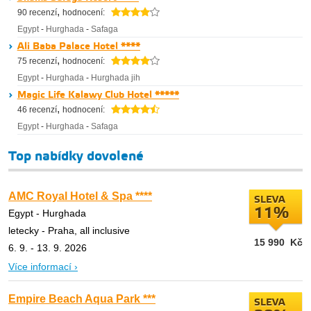
,
90 recenzí
hodnocení:
Egypt
-
Hurghada
-
Safaga
Ali Baba Palace Hotel ****
,
75 recenzí
hodnocení:
Egypt
-
Hurghada
-
Hurghada jih
Magic Life Kalawy Club Hotel *****
,
46 recenzí
hodnocení:
Egypt
-
Hurghada
-
Safaga
Top nabídky dovolené
AMC Royal Hotel & Spa ****
SLEVA
11%
Egypt - Hurghada
letecky - Praha, all inclusive
15 990
Kč
6. 9. - 13. 9. 2026
Více informací ›
Empire Beach Aqua Park ***
SLEVA