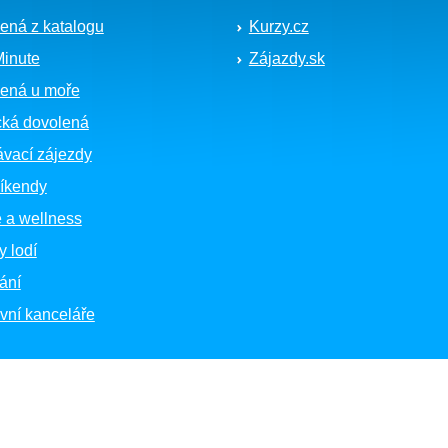
ená z katalogu
Kurzy.cz
Minute
Zájazdy.sk
ená u moře
cká dovolená
vací zájezdy
íkendy
 a wellness
y lodí
ání
vní kanceláře