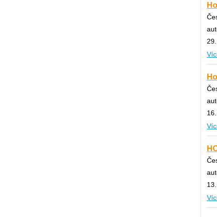
Ho
Čes
au
29.
Víc
Ho
Čes
au
16.
Víc
HO
Čes
au
13.
Víc