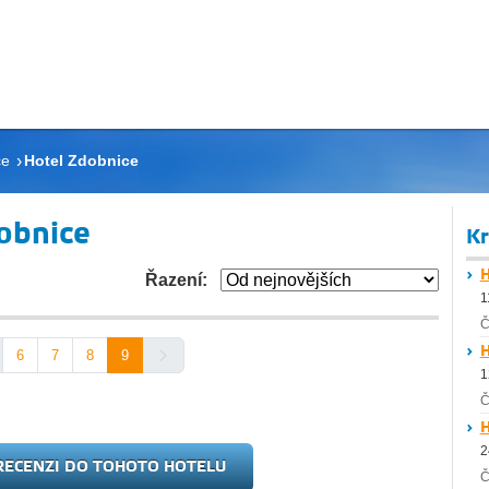
ce
Hotel Zdobnice
obnice
Kr
H
Řazení:
1
Č
H
6
7
8
9
1
Č
H
2
RECENZI DO TOHOTO HOTELU
Č