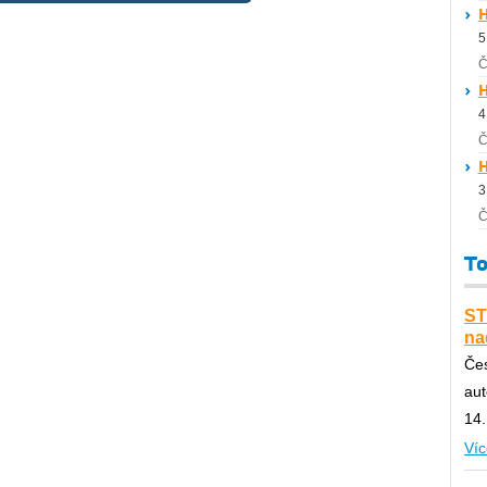
H
5
Č
H
4
Č
H
3
Č
To
ST
na
Čes
au
14.
Víc