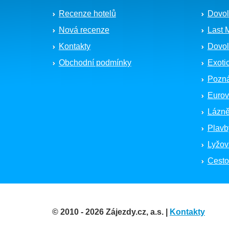
Recenze hotelů
Dovol
Nová recenze
Last 
Kontakty
Dovol
Obchodní podmínky
Exoti
Pozná
Eurov
Lázně
Plavb
Lyžov
Cesto
© 2010 - 2026 Zájezdy.cz, a.s. |
Kontakty