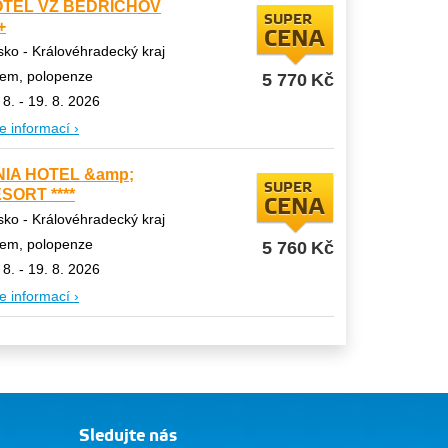
TEL VZ BEDŘICHOV
SUPER
+
CENA
ko - Královéhradecký kraj
tem, polopenze
5 770
Kč
 8. - 19. 8. 2026
e informací ›
NIA HOTEL &amp;
SUPER
SORT ****
CENA
ko - Královéhradecký kraj
tem, polopenze
5 760
Kč
 8. - 19. 8. 2026
e informací ›
Sledujte nás