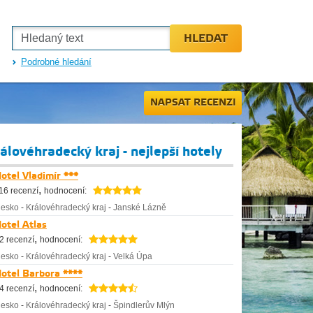
HLEDAT
Podrobné hledání
NAPSAT RECENZI
álovéhradecký kraj - nejlepší hotely
otel Vladimír ***
,
16 recenzí
hodnocení:
esko
-
Královéhradecký kraj
-
Janské Lázně
otel Atlas
,
2 recenzí
hodnocení:
esko
-
Královéhradecký kraj
-
Velká Úpa
otel Barbora ****
,
4 recenzí
hodnocení:
esko
-
Královéhradecký kraj
-
Špindlerův Mlýn