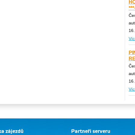
HO
***
Čes
au
16.
Víc
PI
RE
Čes
au
16.
Víc
a zájezdů
Partneři serveru