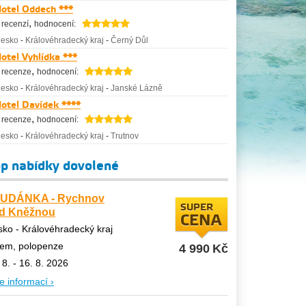
otel Oddech ***
,
 recenzí
hodnocení:
esko
-
Královéhradecký kraj
-
Černý Důl
otel Vyhlídka ***
,
 recenze
hodnocení:
esko
-
Královéhradecký kraj
-
Janské Lázně
otel Davídek ****
,
 recenze
hodnocení:
esko
-
Královéhradecký kraj
-
Trutnov
p nabídky dovolené
UDÁNKA - Rychnov
SUPER
d Kněžnou
CENA
ko - Královéhradecký kraj
tem, polopenze
4 990
Kč
 8. - 16. 8. 2026
e informací ›