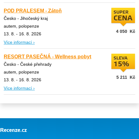
POD PRALESEM - Zátoň
SUPER
CENA
Česko - Jihočeský kraj
autem, polopenze
4 050
Kč
13. 8. - 16. 8. 2026
Více informací ›
RESORT PASEČNÁ - Wellness pobyt
SLEVA
15%
Česko - České přehrady
autem, polopenze
5 211
Kč
13. 8. - 16. 8. 2026
Více informací ›
Recenze.cz