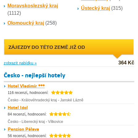
Moravskoslezský kraj
Ústecký kraj
(315)
(1112)
Olomoucký kraj
(258)
ZÁJEZDY DO TÉTO ZEMĚ JIŽ OD
364 Kč
zobrazit nabídku »
Česko - nejlepší hotely
Hotel Vladimír ***
,
116 recenzí
hodnocení:
Česko
-
Královéhradecký kraj
-
Janské Lázně
Hotel Idol
,
84 recenzí
hodnocení:
Česko
-
Liberecký kraj
-
Vítkovice
Penzion Pálava
,
56 recenzí
hodnocení: