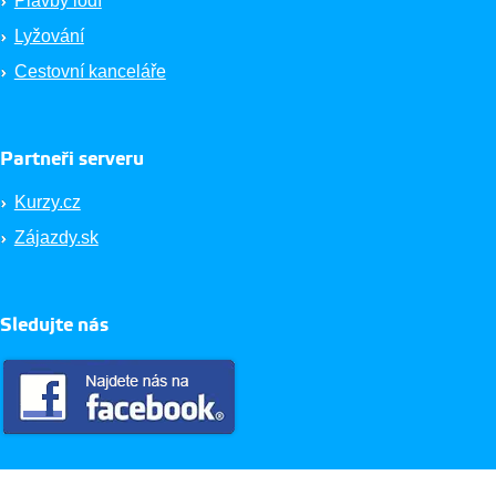
Plavby lodí
Lyžování
Cestovní kanceláře
Partneři serveru
Kurzy.cz
Zájazdy.sk
Sledujte nás