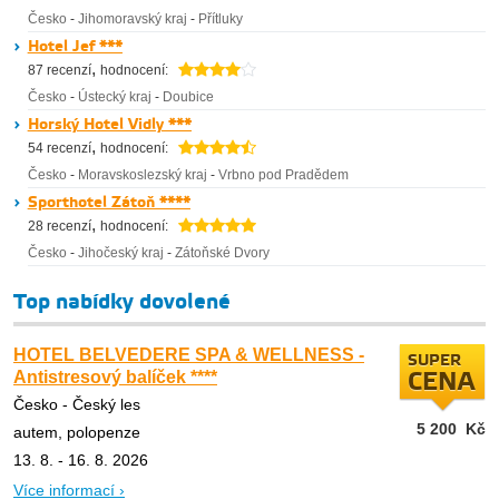
Česko
-
Jihomoravský kraj
-
Přítluky
Hotel Jef ***
,
87 recenzí
hodnocení:
Česko
-
Ústecký kraj
-
Doubice
Horský Hotel Vidly ***
,
54 recenzí
hodnocení:
Česko
-
Moravskoslezský kraj
-
Vrbno pod Pradědem
Sporthotel Zátoň ****
,
28 recenzí
hodnocení:
Česko
-
Jihočeský kraj
-
Zátoňské Dvory
Top nabídky dovolené
HOTEL BELVEDERE SPA & WELLNESS -
SUPER
Antistresový balíček ****
CENA
Česko - Český les
5 200
Kč
autem, polopenze
13. 8. - 16. 8. 2026
Více informací ›