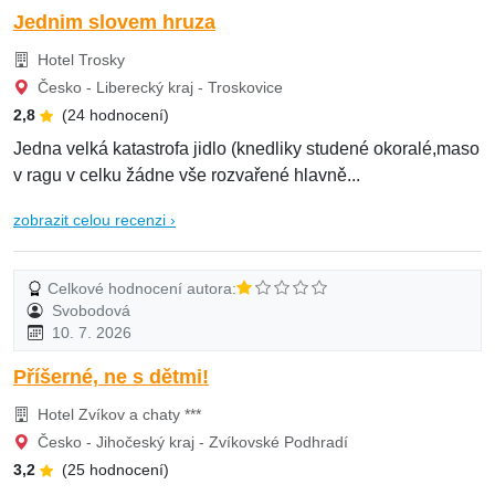
Jednim slovem hruza
Hotel Trosky
Česko - Liberecký kraj - Troskovice
2,8
(24 hodnocení)
Jedna velká katastrofa jidlo (knedliky studené okoralé,maso
v ragu v celku žádne vše rozvařené hlavně...
zobrazit celou recenzi ›
Celkové hodnocení autora:
Svobodová
10. 7. 2026
Příšerné, ne s dětmi!
Hotel Zvíkov a chaty ***
Česko - Jihočeský kraj - Zvíkovské Podhradí
3,2
(25 hodnocení)