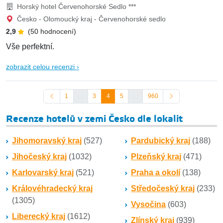
Horský hotel Červenohorské Sedlo ***
Česko - Olomoucký kraj - Červenohorské sedlo
2,9
(50 hodnocení)
Vše perfektní.
zobrazit celou recenzi ›
1
…
3
4
5
…
960
Recenze hotelů v zemi Česko dle lokalit
Jihomoravský kraj
(527)
Pardubický kraj
(188)
Jihočeský kraj
(1032)
Plzeňský kraj
(471)
Karlovarský kraj
(521)
Praha a okolí
(138)
Královéhradecký kraj
Středočeský kraj
(233)
(1305)
Vysočina
(603)
Liberecký kraj
(1612)
Zlínský kraj
(939)